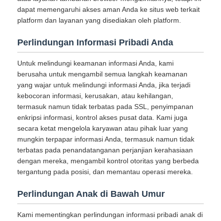
dapat memengaruhi akses aman Anda ke situs web terkait
platform dan layanan yang disediakan oleh platform.
Perlindungan Informasi Pribadi Anda
Untuk melindungi keamanan informasi Anda, kami
berusaha untuk mengambil semua langkah keamanan
yang wajar untuk melindungi informasi Anda, jika terjadi
kebocoran informasi, kerusakan, atau kehilangan,
termasuk namun tidak terbatas pada SSL, penyimpanan
enkripsi informasi, kontrol akses pusat data. Kami juga
secara ketat mengelola karyawan atau pihak luar yang
mungkin terpapar informasi Anda, termasuk namun tidak
terbatas pada penandatanganan perjanjian kerahasiaan
dengan mereka, mengambil kontrol otoritas yang berbeda
tergantung pada posisi, dan memantau operasi mereka.
Perlindungan Anak di Bawah Umur
Kami mementingkan perlindungan informasi pribadi anak di