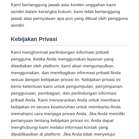
Kami bertanggung jawab atas konten unggahan kami
sendiri dalam kerangka hukum; kami tidak bertanggung
jawab atas pernyataan apa pun yang dibuat oleh pengguna
sendiri.
Kebijakan Privasi
Kami menghormati perlindungan informasi pribadi
pengguna. Ketika Anda menggunakan layanan yang
disediakan oleh platform, kami akan mengumpulkan,
menggunakan, dan membagikan informasi pribadi Anda
sesuai dengan kebijakan privasi ini. Kebijakan privasi ini
berisi ketentuan kami untuk pengumpulan, penyimpanan,
penggunaan, pembagian, dan perlindungan informasi
pribadi Anda. Kami menyarankan Anda untuk membaca
kebijakan ini secara keseluruhan untuk membantu Anda
memahami cara menjaga privasi Anda. Jika Anda memiliki
pertanyaan tentang kebijakan privasi ini, Anda dapat
menghubungi kami melalui informasi kontak yang
dipublikasikan di platform. Jika Anda tidak menyetujui