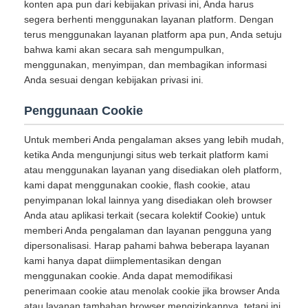
konten apa pun dari kebijakan privasi ini, Anda harus
segera berhenti menggunakan layanan platform. Dengan
terus menggunakan layanan platform apa pun, Anda setuju
bahwa kami akan secara sah mengumpulkan,
menggunakan, menyimpan, dan membagikan informasi
Anda sesuai dengan kebijakan privasi ini.
Penggunaan Cookie
Untuk memberi Anda pengalaman akses yang lebih mudah,
ketika Anda mengunjungi situs web terkait platform kami
atau menggunakan layanan yang disediakan oleh platform,
kami dapat menggunakan cookie, flash cookie, atau
penyimpanan lokal lainnya yang disediakan oleh browser
Anda atau aplikasi terkait (secara kolektif Cookie) untuk
memberi Anda pengalaman dan layanan pengguna yang
dipersonalisasi. Harap pahami bahwa beberapa layanan
kami hanya dapat diimplementasikan dengan
menggunakan cookie. Anda dapat memodifikasi
penerimaan cookie atau menolak cookie jika browser Anda
atau layanan tambahan browser mengizinkannya, tetapi ini