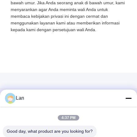
bawah umur. Jika Anda seorang anak di bawah umur, kami
menyarankan agar Anda meminta wali Anda untuk
membaca kebijakan privasi ini dengan cermat dan
menggunakan layanan kami atau memberikan informasi
kepada kami dengan persetujuan wali Anda.
Lan
Kontak Cepat
Alamat
4:37 PM
No. 1, Gedung 5, Pusat Distribusi Logam Liyuan, Jalan
Good day, what product are you looking for?
Xinglong ke-11, Zona Industri Guanglong, Kota Chencun,