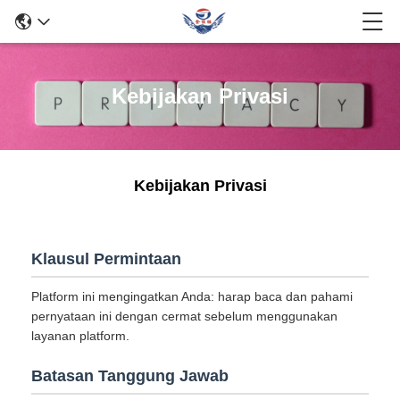
Kebijakan Privasi
Kebijakan Privasi
Klausul Permintaan
Platform ini mengingatkan Anda: harap baca dan pahami
pernyataan ini dengan cermat sebelum menggunakan
layanan platform.
Batasan Tanggung Jawab