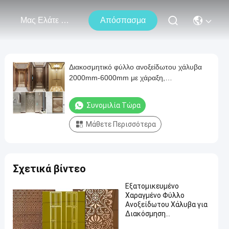
Μας Ελάτε Σε Επαφή Με
Απόσπασμα
Διακοσμητικό φύλλο ανοξείδωτου χάλυβα
2000mm-6000mm με χάραξη,
αντιολισθητικό για κουζίνα και μπάνιο
Συνομιλία Τώρα
Μάθετε Περισσότερα
Σχετικά βίντεο
Εξατομικευμένο
Χαραγμένο Φύλλο
Ανοξείδωτου Χάλυβα για
Διακόσμηση
Αεροδιαστημικής και