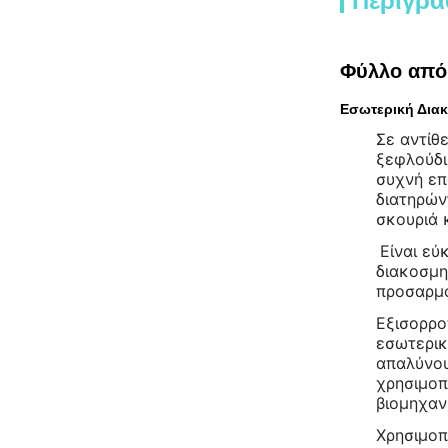
Περιγρα
Φύλλο από 
Εσωτερική Δια
Σε αντίθ
ξεφλούδι
συχνή επ
διατηρών
σκουριά 
Είναι εύ
διακοσμη
προσαρμό
Εξισορρο
εσωτερικ
απαλύνου
χρησιμοπ
βιομηχαν
Χρησιμοπ