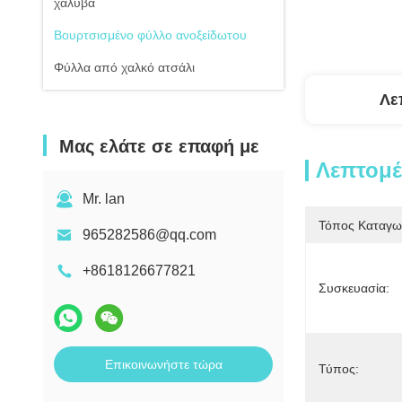
χάλυβα
Βουρτσισμένο φύλλο ανοξείδωτου
Φύλλα από χαλκό ατσάλι
Λε
Μας ελάτε σε επαφή με
Λεπτομέ
Mr. lan
Τόπος Καταγω
965282586@qq.com
+8618126677821
Συσκευασία:
Επικοινωνήστε τώρα
Τύπος: