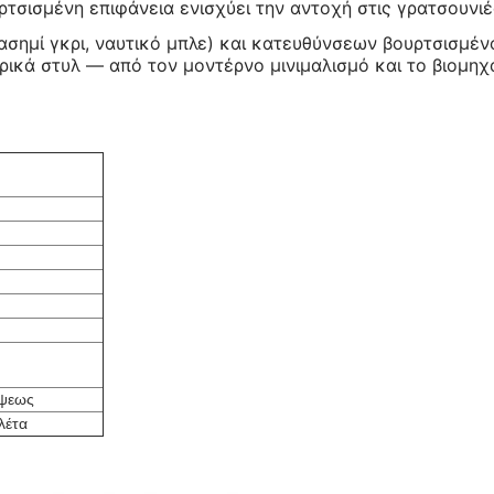
σισμένη επιφάνεια ενισχύει την αντοχή στις γρατσουνιέ
ασημί γκρι, ναυτικό μπλε) και κατευθύνσεων βουρτσισμέν
ερικά στυλ — από τον μοντέρνο μινιμαλισμό και το βιομηχ
όψεως
αλέτα