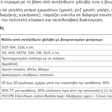
ό στρώμα με τη βάση από ανοξείδωτο χάλυβα, ενώ η βουρτ
αι σε μεγάλη γκάμα χρωμάτων (χρυσό, ροζ χρυσό, μαύρο, 
διαμήκης, εγκάρσιος), ταιριάζει εύκολα σε διάφορα εσωτ
 την πολυτελή κλασική και σκανδιναβική διακόσμηση.
ές
Φύλλο από ανοξείδωτο χάλυβα με βουρτσισμένο φινίρισμα
SUS 304, 316L κ.λπ.
JIS, AISI, ASTM, DIN, GB, SUS, κ.λπ.
Προσαρμοσμένο ανάλογα με τις ανάγκες
Αμμοβολή
Χρυσό τιτανίου, Μπλε, Μαύρο
Διακόσμηση υπαίθριων πλατειών
35 έως 60 εργάσιμες ημέρες μετά την παραλαβή της κατάθεσης 30%
30% TT για κατάθεση, 30% υπόλοιπο πριν από την αποστολή ή LC 
PVC/PE Film+Pearl cotton+Bubble bag+ Αδιάβροχο χαρτί + Ξύλινη π