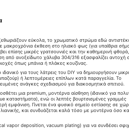
α
ξεθωριάζουν εύκολα, το χρωματικό στρώμα εδώ αντιστέκ
ε μακροχρόνια έκθεση στο ηλιακό φως (για υπαίθρια σήμ
ει επίσης μικρές γρατσουνιές και την καθημερινή φθορά,
βάση από ανοξείδωτο χάλυβα 304/316 εξασφαλίζει αντοχή 
ριοχές όπως μπάνια ή πλάκες κουζίνας.
το ιδανικό για τους λάτρεις του DIY να δημιουργήσουν μικρ
αμπαζούρ) ή λεπτομέρειες επίπλων κατά παραγγελία. Το
υμένες ανάγκες σχεδιασμού για διακοσμητικά σπιτιού.
οσθέτει μια premium, μοντέρνα αίσθηση (ιδανικό για πολυ
ue καταστήματα), ενώ οι λεπτές βουρτσισμένες γραμμές
ή εμφάνιση. Γίνεται ένα φυσικό σημείο εστίασης σε χώρο
 λιανικής, και συνδυάζεται καλά τόσο με μοντέρνα όσο κα
l vapor deposition, vacuum plating) για να συνδέσει σφι