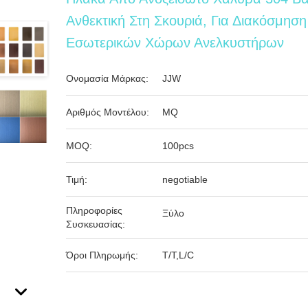
Ανθεκτική Στη Σκουριά, Για Διακόσμηση
Εσωτερικών Χώρων Ανελκυστήρων
Ονομασία Μάρκας:
JJW
Αριθμός Μοντέλου:
MQ
MOQ:
100pcs
Τιμή:
negotiable
Πληροφορίες
Ξύλο
Συσκευασίας:
Όροι Πληρωμής:
T/T,L/C