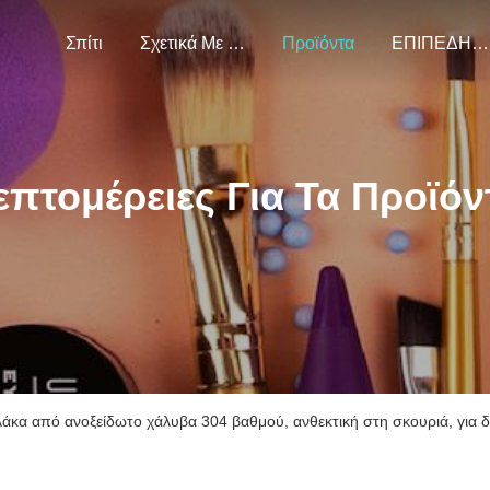
Σπίτι
Σχετικά Με Εμάς
Προϊόντα
ΕΠΙΠΕΔΗΜΑΤΙΚΑ
επτομέρειες Για Τα Προϊόν
άκα από ανοξείδωτο χάλυβα 304 βαθμού, ανθεκτική στη σκουριά, γι