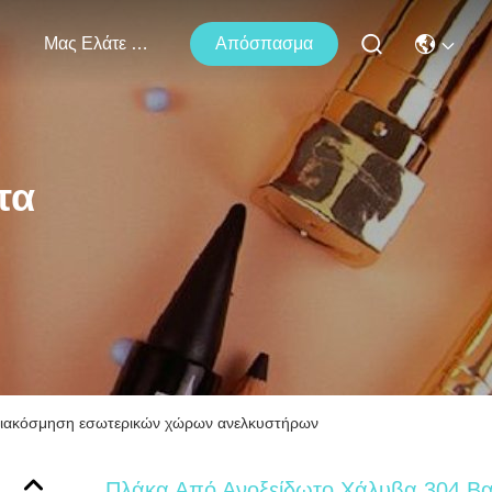
Μας Ελάτε Σε Επαφή Με
Απόσπασμα
τα
α διακόσμηση εσωτερικών χώρων ανελκυστήρων
Πλάκα Από Ανοξείδωτο Χάλυβα 304 Β