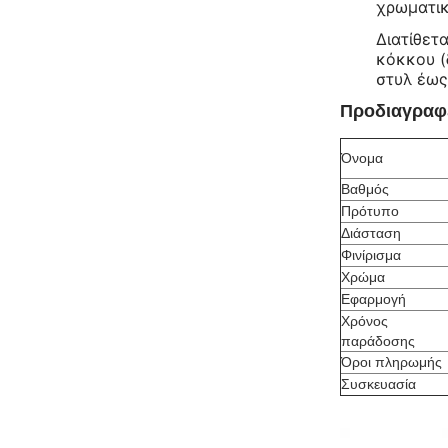
χρωματικ
Διατίθετ
κόκκου (
στυλ έως
Προδιαγραφ
Όνομα
Βαθμός
Πρότυπο
Διάσταση
Φινίρισμα
Χρώμα
Εφαρμογή
Χρόνος
παράδοσης
Όροι πληρωμής
Συσκευασία