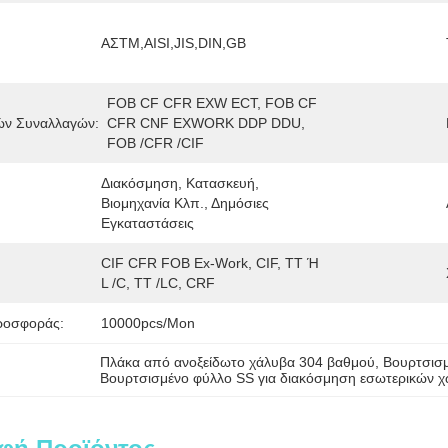
ΑΣTM,AISI,JIS,DIN,GB
FOB CF CFR EXW ECT, FOB CF 
ών Συναλλαγών:
CFR CNF EXWORK DDP DDU, 
FOB /CFR /CIF
Διακόσμηση, Κατασκευή, 
Βιομηχανία Κλπ., Δημόσιες 
Εγκαταστάσεις
CIF CFR FOB Ex-Work, CIF, TT Ή 
L /C, TT /LC, CRF
ροσφοράς:
10000pcs/mon
Πλάκα από ανοξείδωτο χάλυβα 304 βαθμού
, 
Βουρτσισμ
Βουρτσισμένο φύλλο SS για διακόσμηση εσωτερικών 