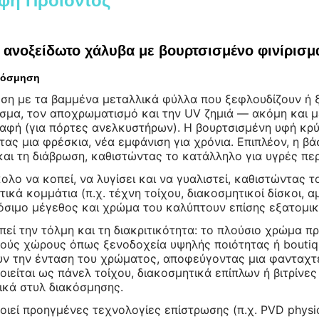
φή Προϊόντος
ανοξείδωτο χάλυβα με βουρτσισμένο φινίρισμ
κόσμηση
εση με τα βαμμένα μεταλλικά φύλλα που ξεφλουδίζουν ή 
σμα, τον αποχρωματισμό και την UV ζημιά — ακόμη και μ
αφή (για πόρτες ανελκυστήρων). Η βουρτσισμένη υφή κρύβ
τας μια φρέσκια, νέα εμφάνιση για χρόνια. Επιπλέον, η 
και τη διάβρωση, καθιστώντας το κατάλληλο για υγρές πε
κολο να κοπεί, να λυγίσει και να γυαλιστεί, καθιστώντας 
τικά κομμάτια (π.χ. τέχνη τοίχου, διακοσμητικοί δίσκοι, 
σιμο μέγεθος και χρώμα του καλύπτουν επίσης εξατομικε
πεί την τόλμη και τη διακριτικότητα: το πλούσιο χρώμα πρ
ούς χώρους όπως ξενοδοχεία υψηλής ποιότητας ή boutiq
ν την ένταση του χρώματος, αποφεύγοντας μια φανταχτερ
οιείται ως πάνελ τοίχου, διακοσμητικά επίπλων ή βιτρίνες
ικά στυλ διακόσμησης.
οιεί προηγμένες τεχνολογίες επίστρωσης (π.χ. PVD physica