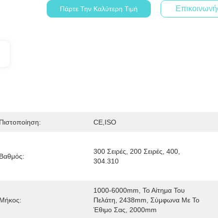
Επικοινωνή
Πάρτε Την Καλύτερη Τιμή
Πιστοποίηση:
CE,ISO
300 Σειρές, 200 Σειρές, 400, 
Βαθμός:
304.310
1000-6000mm, Το Αίτημα Του 
Μήκος:
Πελάτη, 2438mm, Σύμφωνα Με Το 
Έθιμο Σας, 2000mm