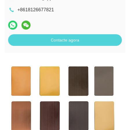
+8618126677821
Contacte agora