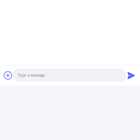
Photo
Video Call
Audio Call