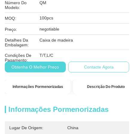
Número Do
QM
Modelo:
100pcs
MOQ:
negotiable
Preço:
Detalhes Da
Caixa de madeira
Embalagem:
Condições De
T/T,L/C
Pagamento:
Obtenha O Melhor Preço
Contacte Agora
Informações Pormenorizadas
Descrição Do Produto
Informações Pormenorizadas
Lugar De Origem:
China