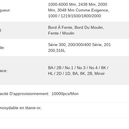
1000-6000 Mm, 2438 Mm, 2000 
gueur:
Mm, 3048 Mm Comme Exigence, 
1000 / 1219/1500/1800/2000
Bord À Fente, Bord Du Moulin, 
d:
Fente / Moulin
Série 300, 200/300/400 Série, 201 
de:
200,316L
BA / 2B / No.1 / No.3 / No.4 / 8K / 
ace:
HL / 2D / 1D, BA, 8K, 2B, Miroir
acité D'approvisionnement:
10000pcs/mon
 inoxydable en titane-or
, 