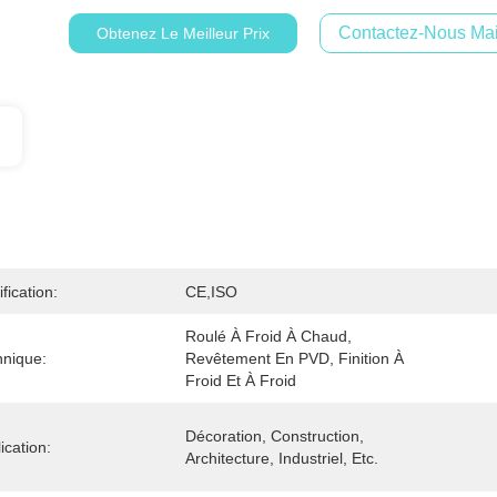
Contactez-Nous Mai
Obtenez Le Meilleur Prix
ification:
CE,ISO
Roulé À Froid À Chaud, 
hnique:
Revêtement En PVD, Finition À 
Froid Et À Froid
Décoration, Construction, 
ication:
Architecture, Industriel, Etc.