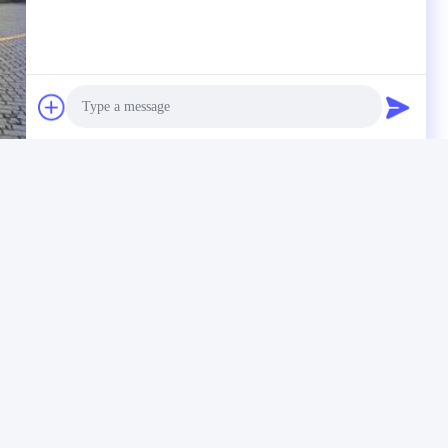
Photo
Video Call
Audio Call