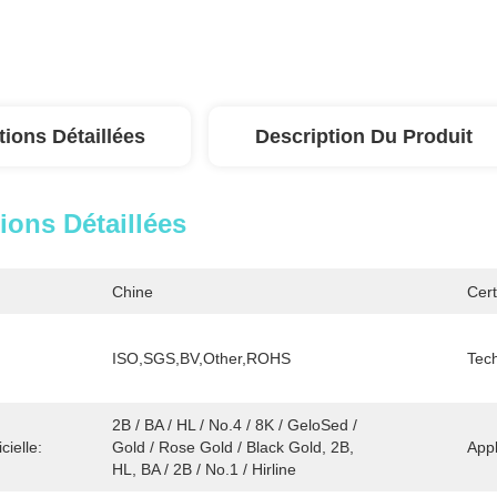
tions Détaillées
Description Du Produit
ions Détaillées
Chine
Cert
ISO,SGS,BV,Other,ROHS
Tec
2B / BA / HL / No.4 / 8K / GeloSed / 
cielle:
Gold / Rose Gold / Black Gold, 2B, 
Appl
HL, BA / 2B / No.1 / Hirline