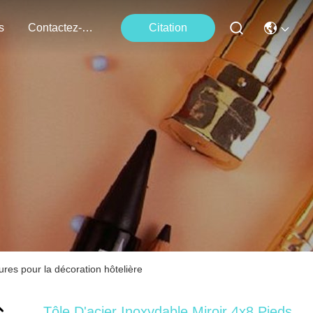
s
Contactez-Nous
Citation
ures pour la décoration hôtelière
Tôle D'acier Inoxydable Miroir 4x8 Pieds,