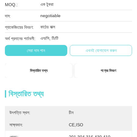
এক টুকরা
MOQ.:
negotiable
দাম:
কাঠের বাক্স
প্যাকেজিংয়ের বিবরণ:
এল/সি, টি/টি
অর্থ প্রদানের শর্তাবলী:
সেরা দাম পান
এখনই যোগাযোগ করুন
বিস্তারিত তথ্য
পণ্যের বিবরণ
বিস্তারিত তথ্য
উৎপত্তি স্থল:
চীন
সাক্ষ্যদান:
CE,ISO