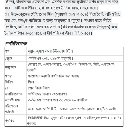
টেবিল), রান্নাঘরের ওয়ার্কটপ এবং এমনকি বাথরুমের ভ্যানিটি টপের জন্য ভাল কাজ 
করে। এটি আকর্ষণীয় চেহারা বজায় রেখে দৈনিক ব্যবহার সহ্য করে।
৩। 
উচ্চ-গ্রেডের স্টেইনলেস স্টিল (প্রায়শই ৩০৪ বা ৩১৬) দিয়ে তৈরি, এটি মরিচা, 
ক্ষয় এবং কলঙ্ক প্রতিরোধের জন্য অত্যন্ত উপযুক্ত। সাধারণ ধাতব শীটের 
বিপরীতে, এটি আর্দ্রতা সহ্য করতে পারে (বাথরুম/রান্নাঘরের জন্য উপযুক্ত) এবং 
দৈনিক পরিধান করতে পারে, যা দীর্ঘ পরিষেবা জীবন নিশ্চিত করে।
স্পেসিফিকেশন
হ্যান্ড-হ্যামারড স্টেইনলেস স্টিল
নাম
গ্রেড
এসইউএস ৩০৪, ৩১৬এল ইত্যাদি।
জেআইএস, এআইএসআই, এএসটিএম, ডিআইএন, জিবি, এসইউএস,
স্ট্যান্ডার্ড
ইত্যাদি
মাত্রা
প্রয়োজন অনুযায়ী কাস্টমাইজ করা হয়েছে
ফিনিশ
মিরর
রঙ
গোল্ড টাইটানিয়াম
অ্যাপ্লিকেশন
আউটডোর স্কয়ার ডেকোরেশন
অগ্রণী সময়
৩০% জমা পাওয়ার পরে ৩৫ থেকে ৬০ কার্যদিবস
পরিশোধের
জমার জন্য ৩০% টিটি, চালানের আগে ৩০% ব্যালেন্স বা দৃষ্টিতে এলসি
শর্তাবলী
পিভিসি/পিই ফিল্ম+মুক্তা কটন+বাবল ব্যাগ+ ওয়াটারপ্রুফ পেপার + কাঠের
প্যাকিং
প্যালেট