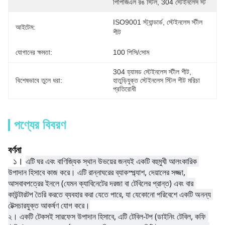
পিপিজিএল রঙ স্টিল, 304 স্টেইনলেস স্ট
ISO9001 স্ট্যান্ডার্ড, স্টেইনলেস স্টীল 
আইটেম:
শীট
যোগানের ক্ষমতা:
100 পিসি/সোম
304 হ্যামড স্টেইনলেস স্টীল শীট
, 
বিশেষভাবে তুলে ধরা:
হাতুড়িযুক্ত স্টেইনলেস স্টিল শীট মরিচা 
প্রতিরোধী
পণ্যের বিবরণ
বর্ণনা
এটি ঘর এবং বাণিজ্যিক স্থান উভয়ের জন্যই একটি বহুমুখী আলংকারিক 
১।
উপাদান হিসাবে কাজ করে। এটি রান্নাঘরের ব্যাকস্প্ল্যাশ, দেয়ালের সজ্জা, 
আসবাবপত্রের ইনলে (যেমন ক্যাবিনেটের দরজা বা টেবিলের প্রান্ত) এবং বার 
কাউন্টারটপ তৈরি করতে ব্যবহার করা যেতে পারে, যা যেকোনো পরিবেশে একটি অনন্য 
টেক্সচারযুক্ত আকর্ষণ যোগ করে।
২। 
একটি টেকসই সারফেস উপাদান হিসাবে, এটি টেবিল-টপ (ডাইনিং টেবিল, কফি 