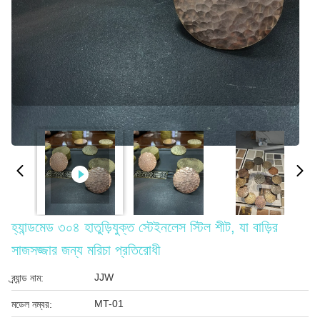
হ্যান্ডমেড ৩০৪ হাতুড়িযুক্ত স্টেইনলেস স্টিল শীট, যা বাড়ির
সাজসজ্জার জন্য মরিচা প্রতিরোধী
JJW
ব্র্যান্ড নাম:
MT-01
মডেল নম্বর: