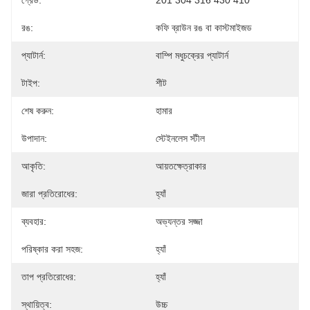
গ্রেড:
201 304 316 430 410
রঙ:
কফি ব্রাউন রঙ বা কাস্টমাইজড
প্যাটার্ন:
বাম্পি মধুচক্রের প্যাটার্ন
টাইপ:
শীট
শেষ করুন:
হামার
উপাদান:
স্টেইনলেস স্টীল
আকৃতি:
আয়তক্ষেত্রাকার
জারা প্রতিরোধের:
হ্যাঁ
ব্যবহার:
অভ্যন্তর সজ্জা
পরিষ্কার করা সহজ:
হ্যাঁ
তাপ প্রতিরোধের:
হ্যাঁ
স্থায়িত্ব:
উচ্চ