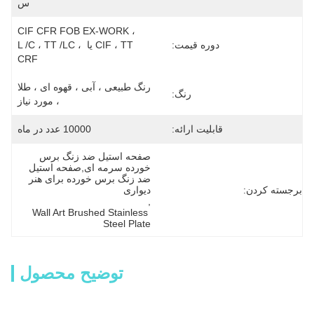
س
CIF CFR FOB EX-WORK ، 
دوره قیمت:
CIF ، TT یا L /C ، TT /LC ، 
CRF
رنگ طبیعی ، آبی ، قهوه ای ، طلا 
رنگ:
، مورد نیاز
قابلیت ارائه:
10000 عدد در ماه
صفحه استیل ضد زنگ برس 
خورده سرمه ای,صفحه استیل 
ضد زنگ برس خورده برای هنر 
برجسته کردن:
دیواری
, 
Wall Art Brushed Stainless 
Steel Plate
توضیح محصول