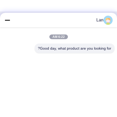
Lan
تماس سریع
آدرس
6:22 AM
شماره ۱، ساختمان ۵، مرکز توزیع فلز لی‌یوان، جاده ۱۱
Good day, what product are you looking for?
شینگ‌لونگ، منطقه صنعتی گوانگ‌لونگ، شهر چن‌چون، منطقه
شونده، شهر فوشان، استان گوانگ‌دونگ
تلفن
86--18126677821
ایمیل
965282586@qq.com