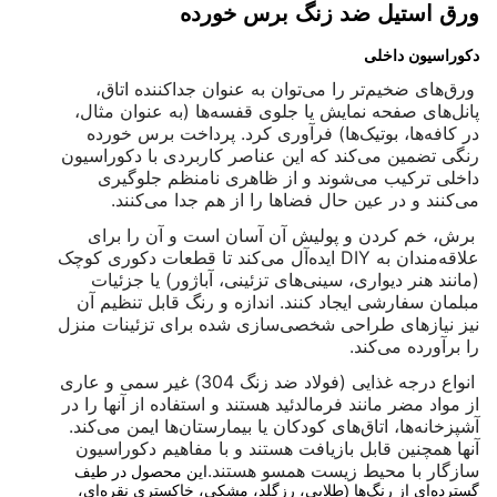
ورق استیل ضد زنگ برس خورده
دکوراسیون داخلی
ورق‌های ضخیم‌تر را می‌توان به عنوان جداکننده اتاق،
پانل‌های صفحه نمایش یا جلوی قفسه‌ها (به عنوان مثال،
در کافه‌ها، بوتیک‌ها) فرآوری کرد. پرداخت برس خورده
رنگی تضمین می‌کند که این عناصر کاربردی با دکوراسیون
داخلی ترکیب می‌شوند و از ظاهری نامنظم جلوگیری
می‌کنند و در عین حال فضاها را از هم جدا می‌کنند.
برش، خم کردن و پولیش آن آسان است و آن را برای
علاقه‌مندان به DIY ایده‌آل می‌کند تا قطعات دکوری کوچک
(مانند هنر دیواری، سینی‌های تزئینی، آباژور) یا جزئیات
مبلمان سفارشی ایجاد کنند. اندازه و رنگ قابل تنظیم آن
نیز نیازهای طراحی شخصی‌سازی شده برای تزئینات منزل
را برآورده می‌کند.
انواع درجه غذایی (فولاد ضد زنگ 304) غیر سمی و عاری
از مواد مضر مانند فرمالدئید هستند و استفاده از آنها را در
آشپزخانه‌ها، اتاق‌های کودکان یا بیمارستان‌ها ایمن می‌کند.
آنها همچنین قابل بازیافت هستند و با مفاهیم دکوراسیون
سازگار با محیط زیست همسو هستند.
این محصول در طیف
گسترده‌ای از رنگ‌ها (طلایی، رزگلد، مشکی، خاکستری نقره‌ای،