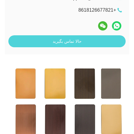
+8618126677821
حالا تماس بگیرید