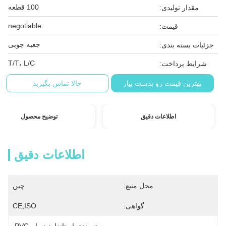
100 قطعه
مقدار تولیدی:
negotiable
قیمت:
جعبه چوبی
جزئیات بسته بندی:
T/T، L/C
شرایط پرداخت:
بهترین قیمت رو بدست بیار
حالا تماس بگیرید
اطلاعات دقیق
توضیح محصول
اطلاعات دقیق
محل منبع:
چین
گواهی:
CE,ISO