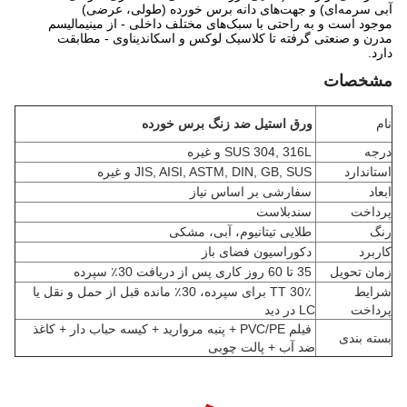
آبی سرمه‌ای) و جهت‌های دانه برس خورده (طولی، عرضی)
موجود است و به راحتی با سبک‌های مختلف داخلی - از مینیمالیسم
مدرن و صنعتی گرفته تا کلاسیک لوکس و اسکاندیناوی - مطابقت
دارد.
مشخصات
نام
ورق استیل ضد زنگ برس خورده
درجه
SUS 304, 316L و غیره
استاندارد
JIS, AISI, ASTM, DIN, GB, SUS و غیره
ابعاد
سفارشی بر اساس نیاز
پرداخت
سندبلاست
رنگ
طلایی تیتانیوم، آبی، مشکی
کاربرد
دکوراسیون فضای باز
زمان تحویل
35 تا 60 روز کاری پس از دریافت 30٪ سپرده
شرایط
30٪ TT برای سپرده، 30٪ مانده قبل از حمل و نقل یا
پرداخت
LC در دید
فیلم PVC/PE + پنبه مروارید + کیسه حباب دار + کاغذ
بسته بندی
ضد آب + پالت چوبی