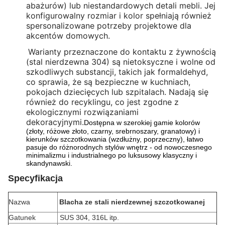
abażurów) lub niestandardowych detali mebli. Jej
konfigurowalny rozmiar i kolor spełniają również
spersonalizowane potrzeby projektowe dla
akcentów domowych.
Warianty przeznaczone do kontaktu z żywnością
(stal nierdzewna 304) są nietoksyczne i wolne od
szkodliwych substancji, takich jak formaldehyd,
co sprawia, że są bezpieczne w kuchniach,
pokojach dziecięcych lub szpitalach. Nadają się
również do recyklingu, co jest zgodne z
ekologicznymi rozwiązaniami
dekoracyjnymi.
Dostępna w szerokiej gamie kolorów
(złoty, różowe złoto, czarny, srebrnoszary, granatowy) i
kierunków szczotkowania (wzdłużny, poprzeczny), łatwo
pasuje do różnorodnych stylów wnętrz - od nowoczesnego
minimalizmu i industrialnego po luksusowy klasyczny i
skandynawski.
Specyfikacja
Nazwa
Blacha ze stali nierdzewnej szczotkowanej
Gatunek
SUS 304, 316L itp.