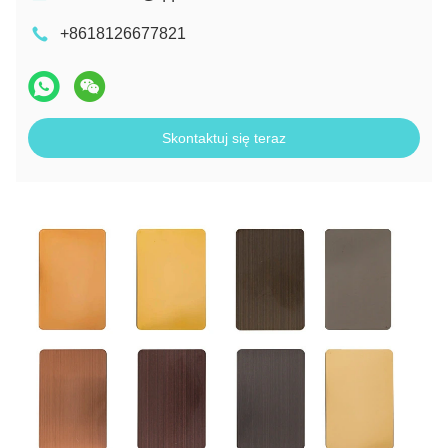
+8618126677821
Skontaktuj się teraz