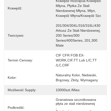
Krawędź Rozcięcia Krawędzi 
Młyna, Płytka Ze Stali 
Krawędź:
Nierdzewnej Młyna, Młyn, 
Krawędź Młyna/krawędź Szc
201/304/304L/316/316L/430 
Arkusz Ze Stali Nierdzewnej, 
Tworzywo:
200 Series/300 
Series/400Series, 201,300 
Mate
CIF CFR FOB EX-
Termin Cenowy:
WORK,CIF,TT Lub L/C,TT 
/LC,CRF
Naturalny Kolor, Niebieski, 
Kolor:
Brązowy, Złoty, Wymagany
Możliwość Supply:
10000szt./mies
Granatowa szczotkowana 
płyta ze stali nierdzewnej
Podkreślić:
, 