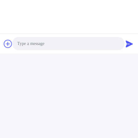
Photo
Video Call
Audio Call