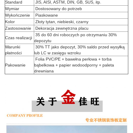
Standard
JIS, AISI, ASTM, DIN, GB, SUS, itp.
Wymiar
Dostosowany do potrzeb
Wykończenie
Piaskowane
Kolor
Złoty tytan, niebieski, czarny
Zastosowanie
Dekoracja zewnętrzna placu
35 do 60 dni roboczych po otrzymaniu 30%
Czas realizacji
depozytu
Warunki
30% TT jako depozyt, 30% saldo przed wysyłką
płatności
lub LC w zasięgu wzroku
Folia PVC/PE + bawełna perłowa + torba
Pakowanie
bąbelkowa + papier wodoodporny + paleta
drewniana