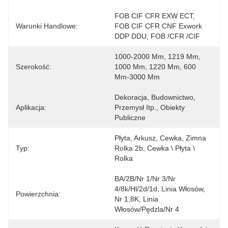
FOB CIF CFR EXW ECT, 
Warunki Handlowe:
FOB CIF CFR CNF Exwork 
DDP DDU, FOB /CFR /CIF
1000-2000 Mm, 1219 Mm, 
Szerokość:
1000 Mm, 1220 Mm, 600 
Mm-3000 Mm
Dekoracja, Budownictwo, 
Aplikacja:
Przemysł Itp., Obiekty 
Publiczne
Płyta, Arkusz, Cewka, Zimna 
Typ:
Rolka 2b, Cewka \ Płyta \ 
Rolka
BA/2B/nr 1/nr 3/nr 
4/8k/hl/2d/1d, Linia Włosów, 
Powierzchnia:
Nr 1,8K, Linia 
Włosów/pędzla/nr 4