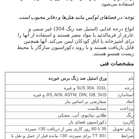
استفاده می‌شود.
توجه: در فضاهای لوکس مانند هتل‌ها و دفاتر محبوب است.
انواع درجه غذایی (استیل ضد زنگ 304) غیر سمی و
عاری از فرمالدئید یا مواد مضر هستند و استفاده از آنها را
برای آشپزخانه یا اتاق کودکان ایمن می‌کند. آنها همچنین
قابل بازیافت هستند و با روند دکوراسیون سازگار با محیط
زیست همسو هستند.
مشخصات فنی
نام
ورق استیل ضد زنگ برس خورده
درجه
SUS 304, 316L و غیره
استاندارد
JIS, AISI, ASTM, DIN, GB, SUS و غیره
ابعاد
سفارشی بر اساس نیاز
پرداخت
سندبلاست
رنگ
طلایی تیتانیوم، آبی، مشکی
کاربرد
دکوراسیون فضای باز
زمان تحویل
35 تا 60 روز کاری پس از دریافت 30٪ سپرده
شرایط
30٪ TT برای سپرده، 30٪ مانده قبل از حمل و نقل یا