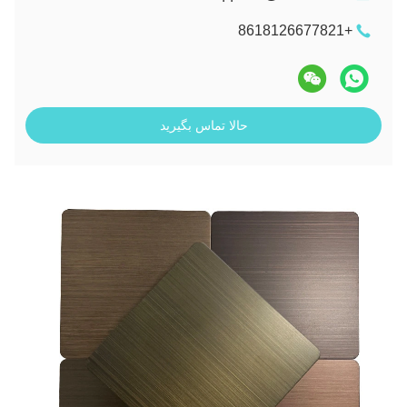
+8618126677821
حالا تماس بگیرید