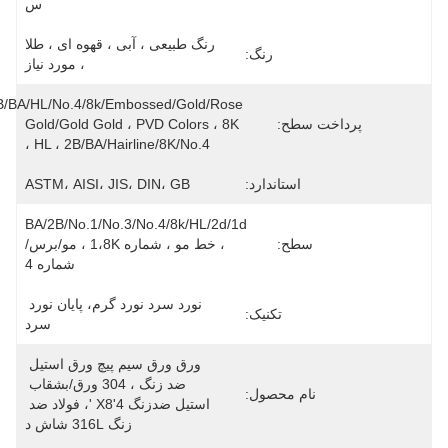
س
رنگ طبیعی ، آبی ، قهوه ای ، طلا 
رنگ:
، مورد نیاز
2B/BA/HL/No.4/8k/Embossed/Gold/Rose 
پرداخت سطح:
Gold/Gold Gold ، PVD Colors ، 8K 
، HL ، 2B/BA/Hairline/8K/No.4
استاندارد:
ASTM، AISI، JIS، DIN، GB
BA/2B/No.1/No.3/No.4/8k/HL/2d/1d 
سطح:
، خط مو ، شماره 1،8K ، مو/برس/
شماره 4
نورد سرد نورد گرم، پایان نورد 
تکنیک:
سرد
ورق ورق سیم پیچ ورق استیل 
ضد زنگ ، 304 ورق/بشقاب 
نام محصول:
استیل ضدزنگ 4'X8 '، فولاد ضد 
زنگ 316L شاش د