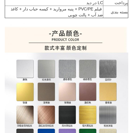
پرداخت
LC در دید
فیلم PVC/PE + پنبه مروارید + کیسه حباب دار + کاغذ
بسته بندی
ضد آب + پالت چوبی