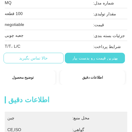
MQ
شماره مدل:
100 قطعه
مقدار تولیدی:
negotiable
قیمت:
جعبه چوبی
جزئیات بسته بندی:
T/T، L/C
شرایط پرداخت:
بهترین قیمت رو بدست بیار
حالا تماس بگیرید
اطلاعات دقیق
توضیح محصول
اطلاعات دقیق
محل منبع:
چین
گواهی:
CE,ISO