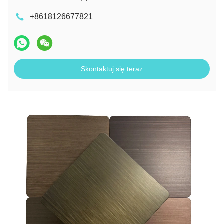
+8618126677821
Skontaktuj się teraz