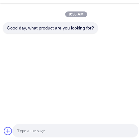
9:56 AM
Szybki kontakt
Good day, what product are you looking for?
Adres
Nr 1, Budynek 5, Liyuan Metal Distribution Center, 11. Droga
Xinglong, Strefa Przemysłowa Guanglong, Miasto Chencun,
Dzielnica Shunde, Miasto Foshan, Prowincja Guangdong
Tel.
86--18126677821
Wiadomość elektroniczna
965282586@qq.com
Polityka prywatności
|
Sitemap
| Chiny Dobra jakość Arkusz ze