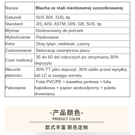
Nazwa
Blacha ze stali nierdzewnej szczotkowanej
Gatunek
SUS 304, 316L itp.
Standard
JIS, AISI, ASTM, DIN, GB, SUS, itp.
Wymiar
Dostosowany do potrzeb
Wykończenie
Piaskowane
Kolor
Złoty tytan, niebieski, czarny
Zastosowanie
Dekoracja zewnętrzna placu
35 do 60 dni roboczych po otrzymaniu 30%
Czas realizacji
depozytu
Warunki
30% TT jako depozyt, 30% saldo przed wysyłką
płatności
lub LC w zasięgu wzroku
Folia PVC/PE + bawełna perłowa + folia
Pakowanie
bąbelkowa + papier wodoodporny + paleta
drewniana