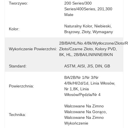
Tworzywo:
200 Series/300 
Series/400Series, 201,300 
Mate
Naturalny Kolor, Niebieski, 
Kolor:
Brązowy, Złoty, Wymagany
2B/BA/HL/No.4/8k/wytłoczone/złoto/r
Wykończenie Powierzchni:
Złoto/czarne Złoto, Kolory PVD, 
8K, HL, 2B/BA/LINININE/8K/N
Standard:
ASTM, AISI, JIS, DIN, GB
BA/2B/nr 1/nr 3/nr 
4/8k/hl/2d/1d, Linia Włosów, 
Powierzchnia:
Nr 1,8K, Linia 
Włosów/pędzla/nr 4
Walcowane Na Zimno 
Walcowane Na Gorąco, 
Technika:
Walcowane Na Zimno 
Wykończenie