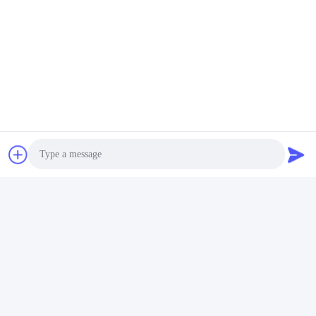
Photo
Video Call
Audio Call