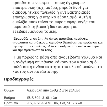
πρόσθετο φινίρισμα — όπως έγχρωμες
επιστρώσεις (π.χ. μαύρο, μπρούτζινο) για
διακοσμητικές πινελιές ή αντιβακτηριακές
επιστρώσεις για ιατρικό εξοπλισμό. Αυτή η
ευελιξία επεκτείνει το εύρος εφαρμογής του
πέρα από τη βασική διακόσμηση σε
εξειδικευμένους τομείς.
Εφαρμόζεται σε έπιπλα όπως τραπέζια, καρέκλες,
ντουλάπια και πάγκους, όχι μόνο βελτιώνει την εμφάνιση και
την υφή των επίπλων, αλλά και αυξάνει την ανθεκτικότητα
και την πρακτικότητά τους.
Η μη πορώδης βάση από ανοξείδωτο χάλυβα και
η ανάγλυφη επιφάνεια κάνουν τον καθαρισμό
απλό και η ανθεκτικότητα του υλικού μειώνει το
κόστος αντικατάστασης.
Προδιαγραφές
Όνομα
Αμμοβολή από ανοξείδωτο χάλυβα
Βαθμός
SUS 304, 316L κ.λπ.
Πρότυπο
JIS, AISI, ASTM, DIN, GB, SUS, κ.λπ.