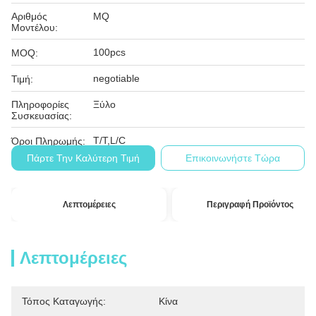
Αριθμός
MQ
Μοντέλου:
100pcs
MOQ:
negotiable
Τιμή:
Πληροφορίες
Ξύλο
Συσκευασίας:
T/T,L/C
Όροι Πληρωμής:
Πάρτε Την Καλύτερη Τιμή
Επικοινωνήστε Τώρα
Λεπτομέρειες
Περιγραφή Προϊόντος
Λεπτομέρειες
Τόπος Καταγωγής:
Κίνα