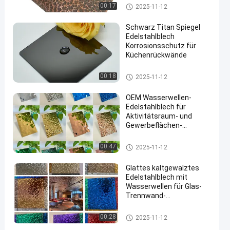
Gehämmertes Edelstahlblech
00:17
2025-11-12
Schwarz Titan Spiegel
Edelstahlblech
Korrosionsschutz für
Küchenrückwände
Spiegel-Edelstahlblech
00:18
2025-11-12
OEM Wasserwellen-
Edelstahlblech für
Aktivitätsraum- und
Gewerbeflächen-
Dekoration
Wasser-Kräuselungs-Edelstah
00:47
2025-11-12
lblech
Glattes kaltgewalztes
Edelstahlblech mit
Wasserwellen für Glas-
Trennwand-
Kunstdekoration
Wasser-Kräuselungs-Edelstah
00:28
2025-11-12
lblech