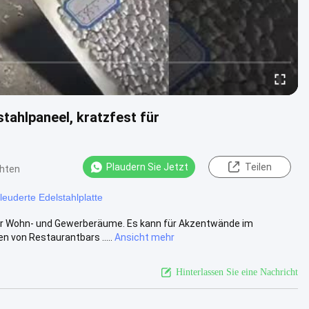
tahlpaneel, kratzfest für
Plaudern Sie Jetzt
Teilen
chten
leuderte Edelstahlplatte
für Wohn- und Gewerberäume. Es kann für Akzentwände im
von Restaurantbars .....
Ansicht mehr
Hinterlassen Sie eine Nachricht