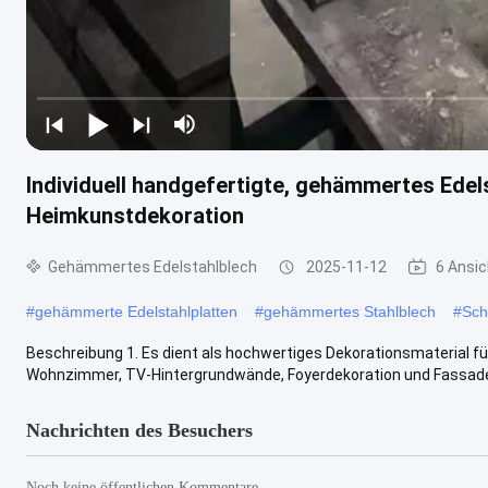
Individuell handgefertigte, gehämmertes Edels
Heimkunstdekoration
Gehämmertes Edelstahlblech
2025-11-12
6 Ansi
#
gehämmerte Edelstahlplatten
#
gehämmertes Stahlblech
#
Sch
Beschreibung 1. Es dient als hochwertiges Dekorationsmaterial 
Wohnzimmer, TV-Hintergrundwände, Foyerdekoration und Fassaden 
Nachrichten des Besuchers
Noch keine öffentlichen Kommentare