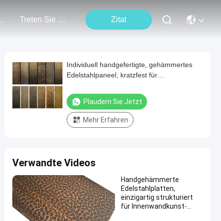
tungen
Treten Sie Mit Uns In Verbindung
Zitat
Individuell handgefertigte, gehämmertes
Edelstahlpaneel, kratzfest für
Heimkunstdekoration
Plaudern Sie Jetzt
Mehr Erfahren
Verwandte Videos
Handgehämmerte
Edelstahlplatten,
einzigartig strukturiert
für Innenwandkunst-
Dekoration