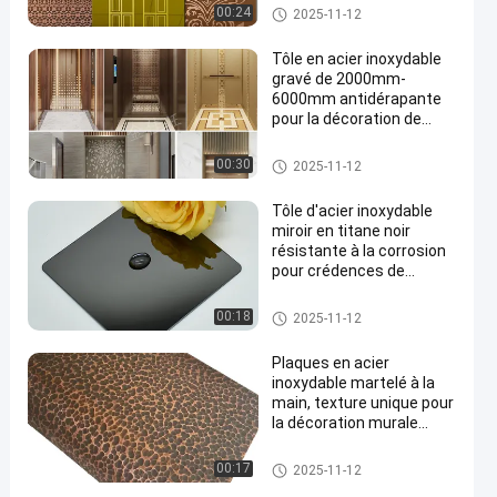
Draps en acier inoxydable grav
00:24
2025-11-12
é
Tôle en acier inoxydable
gravé de 2000mm-
6000mm antidérapante
pour la décoration de
cuisine et de salle de bain
Draps en acier inoxydable grav
00:30
2025-11-12
é
Tôle d'acier inoxydable
miroir en titane noir
résistante à la corrosion
pour crédences de
cuisine
Feuille d'acier inoxydable de m
00:18
2025-11-12
iroir
Plaques en acier
inoxydable martelé à la
main, texture unique pour
la décoration murale
intérieure
Feuille martelée d'acier inoxyd
00:17
2025-11-12
able