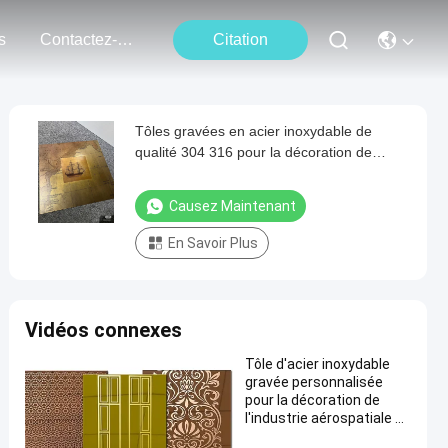
s
Contactez-Nous
Citation
Tôles gravées en acier inoxydable de
qualité 304 316 pour la décoration de
signalisation et l'usage industriel
Causez Maintenant
En Savoir Plus
Vidéos connexes
Tôle d'acier inoxydable
gravée personnalisée
pour la décoration de
l'industrie aérospatiale et
médicale