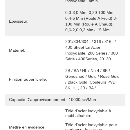
Inoxydable Lamin
0,3-3,0 Mm, 0,20-100 Mm, 
0,4-6 Mm (roulé À Froid) 3-
Épaisseur:
100 Mm (roulé À Chaud), 
0,6-2,0,0,2 Mm-115 Mm
201/304/304L / 316 / 316L / 
430 Sheet En Acier 
Matériel:
Inoxydable, 200 Séries / 300 
Série / 400Series, 20130
2B / BA / HL / No.4 / 8K / 
Genoshed / Gold / Rose Gold 
Finition Superficielle:
/ Black Gold, Couleurs PVD, 
8K, HL, 2B / BA /
Capacité D'approvisionnement:
10000pcs/mon
Tôle d'acier inoxydable à 
motif aléatoire
, 
Tôle d'acier inoxydable pour 
Mettre en évidence:
crédence de cuisine