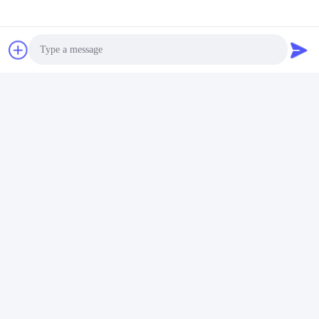
Photo
Video Call
Audio Call