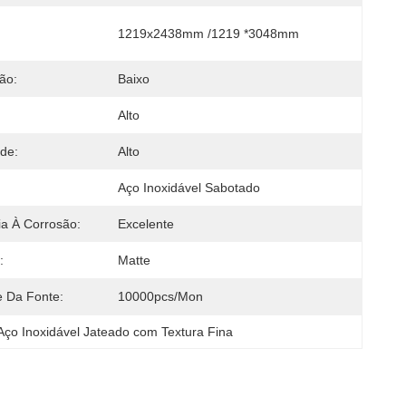
1219x2438mm /1219 *3048mm
ão:
Baixo
Alto
ade:
Alto
Aço Inoxidável Sabotado
ia À Corrosão:
Excelente
:
Matte
e Da Fonte:
10000pcs/mon
ço Inoxidável Jateado com Textura Fina