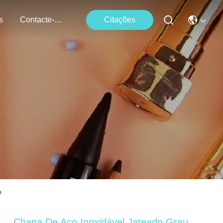
s
Contacte-Nos
Citações
o
Chapa De Aço Inoxidável Jateado Grau