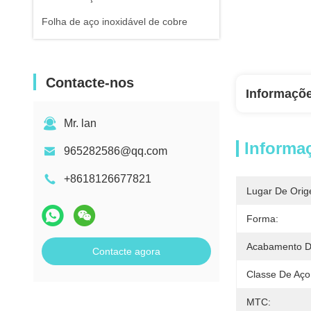
Folha de aço inoxidável de cobre
Contacte-nos
Informaçõ
Mr. lan
Informa
965282586@qq.com
+8618126677821
Lugar De Orig
Forma:
Acabamento De
Contacte agora
Classe De Aço
MTC: