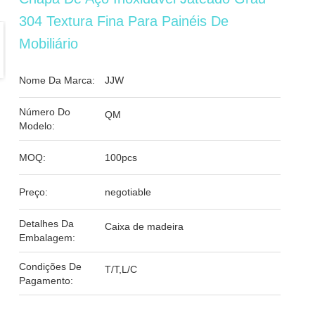
304 Textura Fina Para Painéis De
Mobiliário
Nome Da Marca:
JJW
Número Do
QM
Modelo:
MOQ:
100pcs
Preço:
negotiable
Detalhes Da
Caixa de madeira
Embalagem:
Condições De
T/T,L/C
Pagamento: