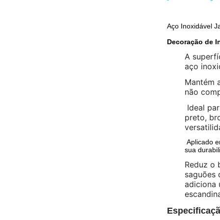
Aço Inoxidável J
Decoração de In
A superf
aço inoxi
Mantém a 
não comp
Ideal pa
preto, br
versatili
Aplicado e
sua durabil
Reduz o b
saguões d
adiciona 
escandin
Especificaç