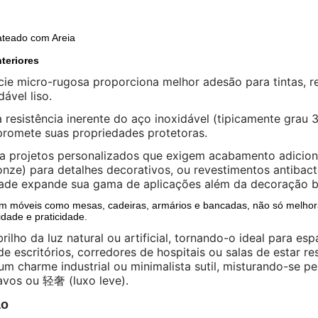
ateado com Areia
teriores
ície micro-rugosa proporciona melhor adesão para tintas,
dável liso.
resistência inerente do aço inoxidável (tipicamente grau 
romete suas propriedades protetoras.
ra projetos personalizados que exigem acabamento adicio
onze) para detalhes decorativos, ou revestimentos antiba
dade expande sua gama de aplicações além da decoração bá
m móveis como mesas, cadeiras, armários e bancadas, não só melhor
idade e praticidade.
rilho da luz natural ou artificial, tornando-o ideal para
e escritórios, corredores de hospitais ou salas de estar re
um charme industrial ou minimalista sutil, misturando-se 
avos ou 轻奢 (luxo leve).
ão