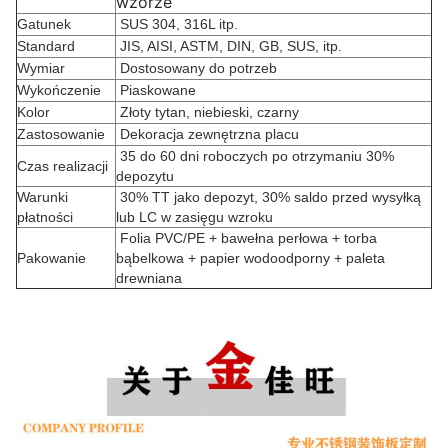
wzorze
Gatunek
SUS 304, 316L itp.
Standard
JIS, AISI, ASTM, DIN, GB, SUS, itp.
Wymiar
Dostosowany do potrzeb
Wykończenie
Piaskowane
Kolor
Złoty tytan, niebieski, czarny
Zastosowanie
Dekoracja zewnętrzna placu
35 do 60 dni roboczych po otrzymaniu 30%
Czas realizacji
depozytu
Warunki
30% TT jako depozyt, 30% saldo przed wysyłką
płatności
lub LC w zasięgu wzroku
Folia PVC/PE + bawełna perłowa + torba
Pakowanie
bąbelkowa + papier wodoodporny + paleta
drewniana