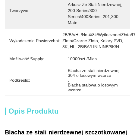
Arkusz Ze Stali Nierdzewnej, 
Tworzywo:
200 Series/300 
Series/400Series, 201,300 
Mate
2B/BA/HL/No.4/8k/wytłoczone/złoto/r
Wykończenie Powierzchni:
Złoto/czarne Złoto, Kolory PVD, 
8K, HL, 2B/BA/LINININE/8K/N
Możliwość Supply:
10000szt./mies
Blacha ze stali nierdzewnej 
304 o losowym wzorze
Podkreślić:
, 
Blacha stalowa o losowym 
wzorze
Opis Produktu
Blacha ze stali nierdzewnej szczotkowanej