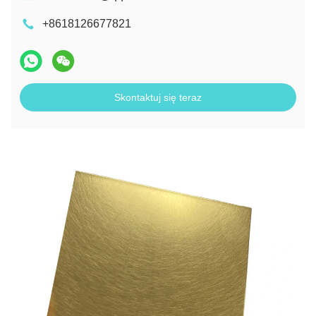
+8618126677821
Skontaktuj się teraz