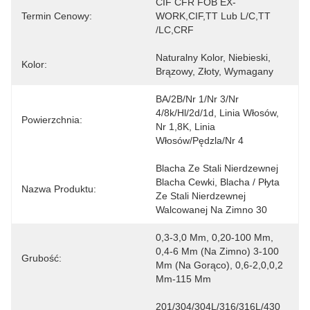
CIF CFR FOB EX-
Termin Cenowy:
WORK,CIF,TT Lub L/C,TT 
/LC,CRF
Naturalny Kolor, Niebieski, 
Kolor:
Brązowy, Złoty, Wymagany
BA/2B/nr 1/nr 3/nr 
4/8k/hl/2d/1d, Linia Włosów, 
Powierzchnia:
Nr 1,8K, Linia 
Włosów/pędzla/nr 4
Blacha Ze Stali Nierdzewnej 
Blacha Cewki, Blacha / Płyta 
Nazwa Produktu:
Ze Stali Nierdzewnej 
Walcowanej Na Zimno 30
0,3-3,0 Mm, 0,20-100 Mm, 
0,4-6 Mm (na Zimno) 3-100 
Grubość:
Mm (na Gorąco), 0,6-2,0,0,2 
Mm-115 Mm
201/304/304L/316/316L/430 