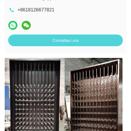
+8618126677821
Contattaci ora