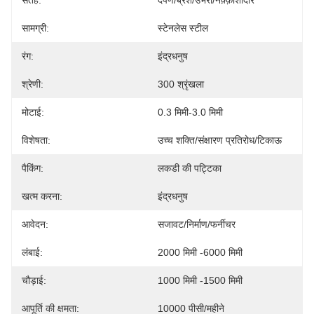
सतह:
दर्पण/ब्रश/उभरा/नक़्क़ाशीदार
सामग्री:
स्टेनलेस स्टील
रंग:
इंद्रधनुष
श्रेणी:
300 श्रृंखला
मोटाई:
0.3 मिमी-3.0 मिमी
विशेषता:
उच्च शक्ति/संक्षारण प्रतिरोध/टिकाऊ
पैकिंग:
लकडी की पट्टिका
खत्म करना:
इंद्रधनुष
आवेदन:
सजावट/निर्माण/फर्नीचर
लंबाई:
2000 मिमी -6000 मिमी
चौड़ाई:
1000 मिमी -1500 मिमी
आपूर्ति की क्षमता:
10000 पीसी/महीने