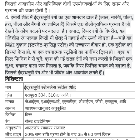
जिससे आवासीय और वाणिज्यिक दोनों उपयोगकर्ताओं के लिए समय और
प्रयास की बचत होती है।
हमारी शीट में इंद्रधनुषी रंगों का एक शानदार ढाल है (लाल, नारंगी, पीला, 
4.
हरा, नीला और बैंगनी रंग शामिल हैं) जिसमें एक होलोग्राफिक प्रभाव है जो 
देखने के कोण बदलने पर बदलता है। सपाट, स्थिर रंगों के विपरीत, यह 
गतिशील रंग प्रवाह किसी भी क्षेत्र में गहराई और ऊर्जा जोड़ता है—चाहे वह 
网红 दुकान (इंटरनेट-प्रसिद्ध स्टोर) की उच्चारण दीवार हो, एक बुटीक का 
डिस्प्ले केस हो, या एक रचनात्मक स्टूडियो का फर्नीचर ट्रिम हो। ब्रश या 
मिरर फिनिश में से चुनें: ब्रश की गई सतह रंगों को नरम करती है जिससे एक 
सूक्ष्म, बनावट वाला रूप मिलता है, जबकि मिरर फिनिश चमक को बढ़ाता है, 
जिससे इंद्रधनुषी रंग और भी जीवंत और आकर्षक लगते हैं।
विशिष्टता
इंद्रधनुषी स्टेनलेस स्टील शीट
नाम
ग्रेड
एसयूएस 304, 316एल आदि।
मानक
जेआईएस, एआईएसआई, एएसटीएम, डीआईएन, जीबी, एसयूएस, आदि
आयाम
आवश्यकतानुसार अनुकूलित
फिनिश
मिरर
रंग
गोल्ड टाइटेनियम
अनुप्रयोग
आउटडोर स्क्वायर सजावट
लीड टाइम
30% जमा राशि प्राप्त होने के बाद 35 से 60 कार्य दिवस