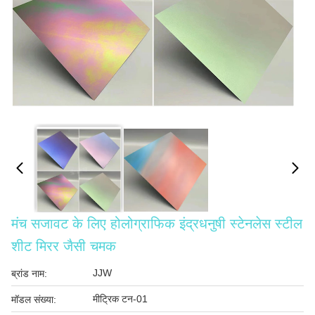
मंच सजावट के लिए होलोग्राफिक इंद्रधनुषी स्टेनलेस स्टील
शीट मिरर जैसी चमक
JJW
ब्रांड नाम:
मीट्रिक टन-01
मॉडल संख्या: