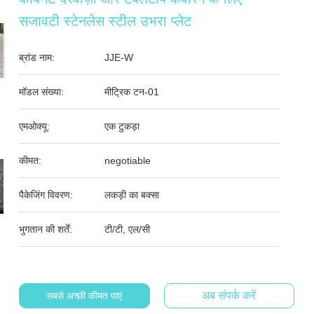
सजावटी स्टेनलेस स्टील उभरा प्लेट
ब्रांड नाम:
JJE-W
मॉडल संख्या:
मीट्रिक टन-01
एमओक्यू:
एक टुकड़ा
कीमत:
negotiable
पैकेजिंग विवरण:
लकड़ी का बक्सा
भुगतान की शर्तें:
टी/टी, एल/सी
अब संपर्क करें
सबसे अच्छी कीमत पाएं