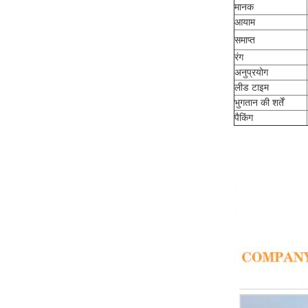
मानक
आयाम
समाप्त
रंग
अनुप्रयोग
लीड टाइम
भुगतान की शर्तें
पैकिंग