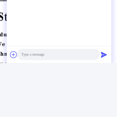
Photo
Video Call
Audio Call