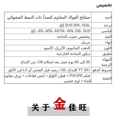
تخصيص
صفائح الفولاذ المقاوم للصدأ ذات النمط العشوائي
اسم
درجة
SUS 304، 316L إلخ.
قياسي
JIS، AISI، ASTM، DIN، GB، SUS، إلخ
البعد
مخصص حسب الحاجة
إنهاء
مرمل
اللون
الذهب التيتانيوم، الأزرق، الأسود
تطبيق
ديكور الساحة الخارجية
المهلة
35 إلى 60 يوم عمل بعد استلام 30٪ من الإيداع
الزمنية
شروط الدفع
30٪ TT للإيداع، 30٪ رصيد قبل الشحن أو LC في الأفق
فيلم PVC/PE + قطن اللؤلؤ + كيس فقاعات + ورق مقاوم
التعبئة
للماء + لوح خشبي