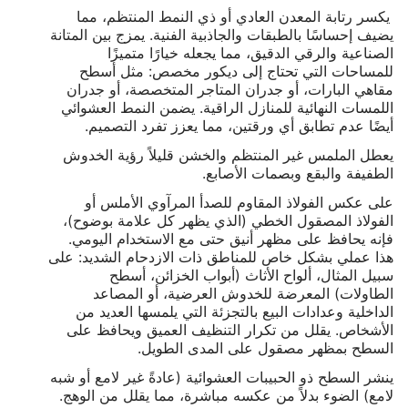
يكسر رتابة المعدن العادي أو ذي النمط المنتظم، مما
يضيف إحساسًا بالطبقات والجاذبية الفنية. يمزج بين المتانة
الصناعية والرقي الدقيق، مما يجعله خيارًا متميزًا
للمساحات التي تحتاج إلى ديكور مخصص: مثل أسطح
مقاهي البارات، أو جدران المتاجر المتخصصة، أو جدران
اللمسات النهائية للمنازل الراقية. يضمن النمط العشوائي
أيضًا عدم تطابق أي ورقتين، مما يعزز تفرد التصميم.
يعطل الملمس غير المنتظم والخشن قليلاً رؤية الخدوش
الطفيفة والبقع وبصمات الأصابع.
على عكس الفولاذ المقاوم للصدأ المرآوي الأملس أو
الفولاذ المصقول الخطي (الذي يظهر كل علامة بوضوح)،
فإنه يحافظ على مظهر أنيق حتى مع الاستخدام اليومي.
هذا عملي بشكل خاص للمناطق ذات الازدحام الشديد: على
سبيل المثال، ألواح الأثاث (أبواب الخزائن، أسطح
الطاولات) المعرضة للخدوش العرضية، أو المصاعد
الداخلية وعدادات البيع بالتجزئة التي يلمسها العديد من
الأشخاص. يقلل من تكرار التنظيف العميق ويحافظ على
السطح بمظهر مصقول على المدى الطويل.
ينشر السطح ذو الحبيبات العشوائية (عادةً غير لامع أو شبه
لامع) الضوء بدلاً من عكسه مباشرة، مما يقلل من الوهج.