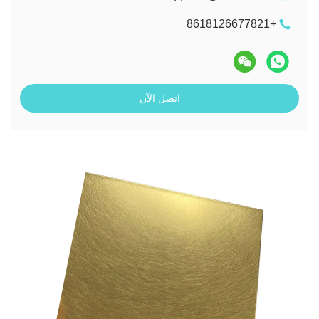
+8618126677821
اتصل الآن