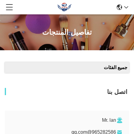
تفاصيل المنتجات
جميع الفئات
اتصل بنا
Mr. lan
965282586@qq.com