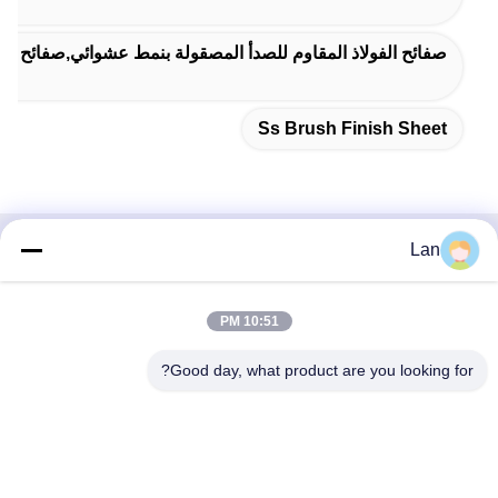
صفائح الفولاذ المقاوم للصدأ المصقولة بنمط عشوائي,صفائح 
Ss Brush Finish Sheet
Lan
اتصال سريع
العنوان
10:51 PM
رقم 1، المبنى 5، مركز توزيع ليوان للمعادن، طريق شينغلونغ
Good day, what product are you looking for?
الحادي عشر، منطقة قوانغ لونغ الصناعية، بلدة تشنكون، منطقة
شونده، مدينة فوشان، مقاطعة قوانغدونغ
الهاتف
86--18126677821