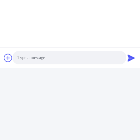
Photo
Video Call
Audio Call