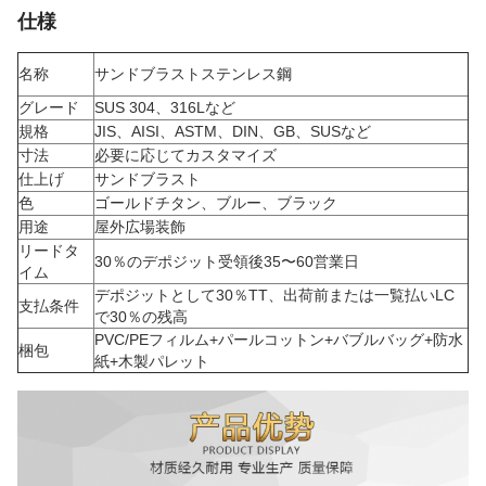
仕様
名称
サンドブラストステンレス鋼
グレード
SUS 304、316Lなど
規格
JIS、AISI、ASTM、DIN、GB、SUSなど
寸法
必要に応じてカスタマイズ
仕上げ
サンドブラスト
色
ゴールドチタン、ブルー、ブラック
用途
屋外広場装飾
リードタ
30％のデポジット受領後35〜60営業日
イム
デポジットとして30％TT、出荷前または一覧払いLC
支払条件
で30％の残高
PVC/PEフィルム+パールコットン+バブルバッグ+防水
梱包
紙+木製パレット