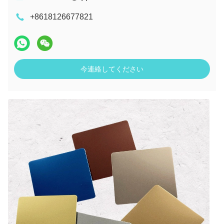
+8618126677821
今連絡してください