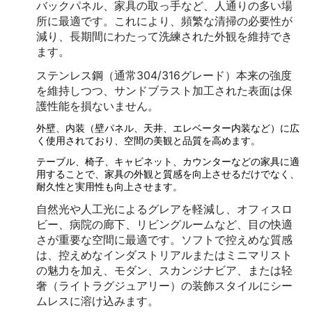
バックパネル、家具の取っ手など、人通りの多い場
所に最適です。これにより、頻繁な清掃の必要性が
減り、長期間にわたって洗練された外観を維持でき
ます。
ステンレス鋼（通常304/316グレード）本来の強度
を維持しつつ、サンドブラスト加工された表面は保
護性能を損ないません。
外壁、内装（壁パネル、天井、エレベーター内装など）に広
く使用されており、空間の美観と品質を高めます。
テーブル、椅子、キャビネット、カウンターなどの家具に適
用することで、家具の外観と質感を向上させるだけでなく、
耐久性と実用性も向上させます。
自然光や人工光によるグレアを軽減し、オフィスロ
ビー、病院の廊下、リビングルームなど、目の快適
さが重要な空間に最適です。ソフトで控えめな質感
は、控えめなインダストリアルまたはミニマリスト
の魅力を加え、モダン、スカンジナビア、または轻
奢（ライトラグジュアリー）の装飾スタイルにシー
ムレスに溶け込みます。