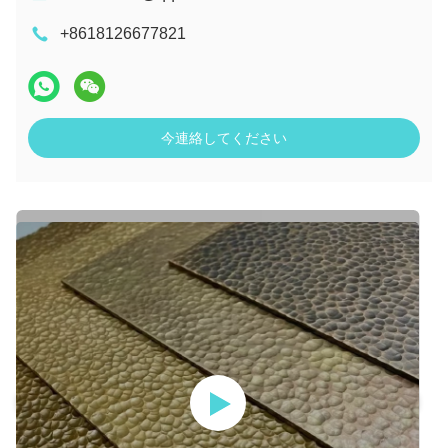
+8618126677821
今連絡してください