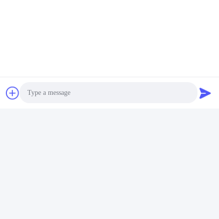
Photo
Video Call
Audio Call