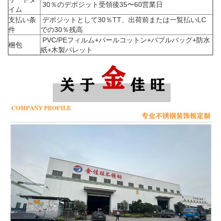
30％のデポジット受領後35〜60営業日
イム
支払い条
デポジットとして30％TT、出荷前または一覧払いLC
件
での30％残高
PVC/PEフィルム+パールコットン+バブルバッグ+防水
梱包
紙+木製パレット