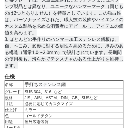
ンプ製品とは異なり、ユニークなハンマーマーク（同じも
のは2つとありません）を特徴としています。この独占性
は、パーソナライズされた、職人技の装飾やハイエンドの
カスタム製品を求める消費者にアピールし、アイテムの価
値を高めます。
3. 
ほとんどの手作りのハンマー加工ステンレス鋼板は、
傷、へこみ、変形に対する耐性を高めるために、厚みのあ
る構造（通常1.0〜2.0mm）で設計されています。長期間
の使用後も、滑らかでテクスチャのある仕上がりを維持し
ます。
仕様
手打ちステンレス鋼
名称
グレード
SUS 304、316Lなど
規格
JIS、AISI、ASTM、DIN、GB、SUSなど
寸法
必要に応じてカスタマイズ
仕上げ
ミラー
色
ゴールドチタン
用途
屋外広場装飾
リードタ