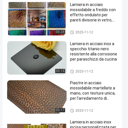
Lamiera in acciaio
inossidabile a freddo con
effetto ondulato per
pareti divisorie in vetro,
decorazioni artistiche
Strato di acciaio inossidabile
00:28
2025-11-12
dell'ondulazione dell'acqua
Lamiera in acciaio inox a
specchio titanio nero
resistente alla corrosione
per paraschizzi da cucina
Strato di acciaio inossidabile
00:18
2025-11-12
dello specchio
Piastre in acciaio
inossidabile martellate a
mano, con texture unica,
per l'arredamento di
pareti interne
Strato martellato di acciaio in
00:17
2025-11-12
ossidabile
Lamiera in acciaio inox
incisa personalizzata per