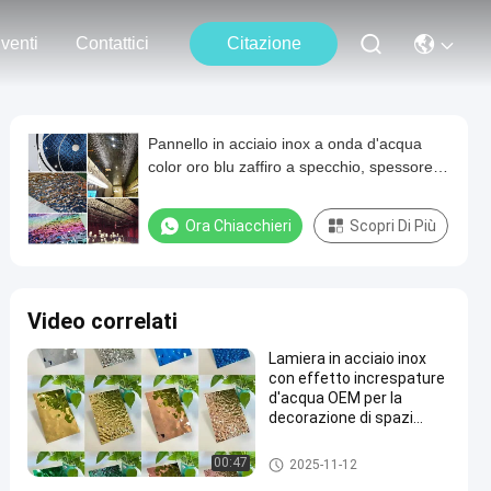
venti
Contattici
Citazione
Pannello in acciaio inox a onda d'acqua
color oro blu zaffiro a specchio, spessore
0,3 mm
Ora Chiacchieri
Scopri Di Più
Video correlati
Lamiera in acciaio inox
con effetto increspature
d'acqua OEM per la
decorazione di spazi
commerciali e sale
attività
Strato di acciaio inossidabile
00:47
2025-11-12
dell'ondulazione dell'acqua