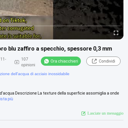
oro blu zaffiro a specchio, spessore 0,3 mm
-11-
107
Ora chiacchieri
Condividi
opinioni
azione dell'acqua di acciaio inossidabile
 d'acqua Descrizione La texture della superficie assomiglia a onde
ista più
Lasciate un messaggio