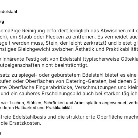
Edelstahl
ng
nemäßige Reinigung erfordert lediglich das Abwischen mit 
ich), um Staub oder Flecken zu entfernen. Es vermeidet auc
egelt werden muss, Stein, der leicht zerkratzt) und bietet g
stiges Gleichgewicht zwischen Ästhetik und Praktikabilität
e inhärente Festigkeit von Edelstahl (typischerweise Gütek
utzeigenschaften nicht beeinträchtigt.
atz zu spiegel- oder gebürstetem Edelstahl bietet es eine 
ufen oder Oberflächen von Catering-Geräten, bei denen Sic
erte Oberfläche Fingerabdrücke, Verschmutzungen und klein
 und ein sauberes Erscheinungsbild auch bei starker täglich
 wie Tischen, Stühlen, Schränken und Arbeitsplatten angewendet, verb
 deren Haltbarkeit und Praktikabilität.
freie Edelstahlbasis und die strukturierte Oberfläche mache
 die Ersatzkosten.
n