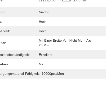
e:
1219x2438mm /1219 *3048mm
ung:
Niedrig
e:
Hoch
arkeit:
Hoch
Mit Einer Breite Von Nicht Mehr Als 
rial:
20 Mm
osionsbeständigkeit:
Exzellent
ehen:
Matt
orgungsmaterial-Fähigkeit:
10000pcs/mon