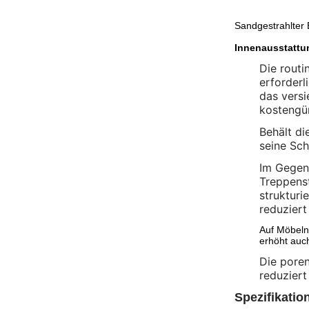
Sandgestrahlter 
Innenausstattu
Die routi
erforderl
das versi
kostengün
Behält di
seine Sch
Im Gegens
Treppenst
strukturi
reduziert
Auf Möbeln
erhöht auch
Die poren
reduziert
Spezifikatio