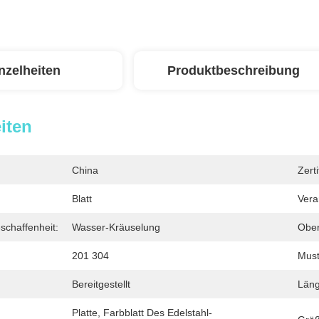
nzelheiten
Produktbeschreibung
iten
China
Zerti
Blatt
Vera
schaffenheit:
Wasser-Kräuselung
Ober
201 304
Must
Bereitgestellt
Läng
Platte, Farbblatt Des Edelstahl-