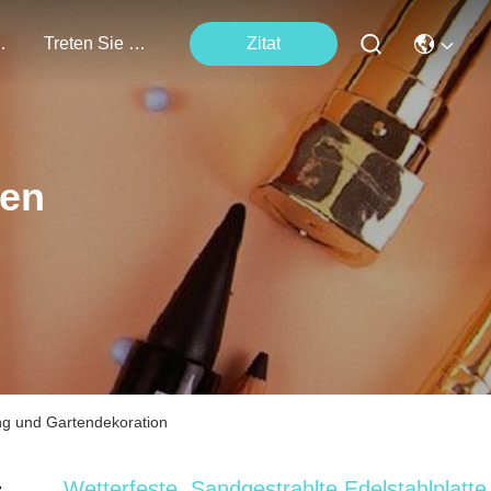
tungen
Treten Sie Mit Uns In Verbindung
Zitat
ten
ung und Gartendekoration
Wetterfeste, Sandgestrahlte Edelstahlplatte