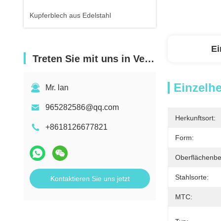
Kupferblech aus Edelstahl
Ei
Treten Sie mit uns in Verbindung
Einzelhe
Mr. lan
965282586@qq.com
Herkunftsort:
+8618126677821
Form:
Oberflächenbe
Stahlsorte:
Kontaktieren Sie uns jetzt
MTC: