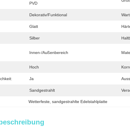
Größ
PVD
Dekorativ/funktional
Wart
Glatt
Härt
Silber
Haltb
Innen-/Außenbereich
Mate
Hoch
Korr
chkeit:
Ja
Auss
Sandgestrahlt
Vers
Wetterfeste
, 
sandgestrahlte Edelstahlplatte
beschreibung