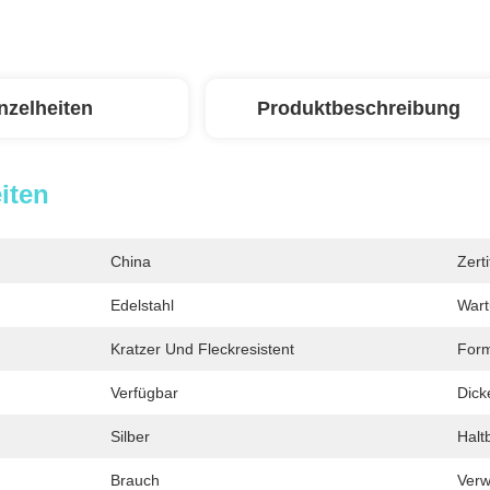
nzelheiten
Produktbeschreibung
iten
China
Zerti
Edelstahl
Wart
Kratzer Und Fleckresistent
For
Verfügbar
Dick
Silber
Haltb
Brauch
Ver