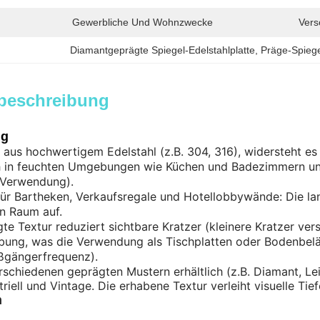
Gewerbliche Und Wohnzwecke
Vers
Diamantgeprägte Spiegel-Edelstahlplatte
, 
Präge-Spiege
beschreibung
ng
t aus hochwertigem Edelstahl (z.B. 304, 316), widersteht es
ch in feuchten Umgebungen wie Küchen und Badezimmern und
Verwendung).
ür Bartheken, Verkaufsregale und Hotellobbywände: Die lan
n Raum auf.
te Textur reduziert sichtbare Kratzer (kleinere Kratzer v
ibung, was die Verwendung als Tischplatten oder Bodenbel
ußgängerfrequenz).
erschiedenen geprägten Mustern erhältlich (z.B. Diamant, Lei
riell und Vintage. Die erhabene Textur verleiht visuelle Tie
n