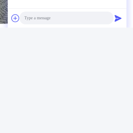
Photo
Video Call
Audio Call