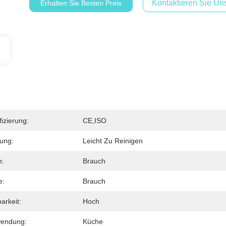
Kontaktieren Sie Uns
Erhalten Sie Besten Preis
fizierung:
CE,ISO
ung:
Leicht Zu Reinigen
m:
Brauch
e:
Brauch
arkeit:
Hoch
wendung:
Küche