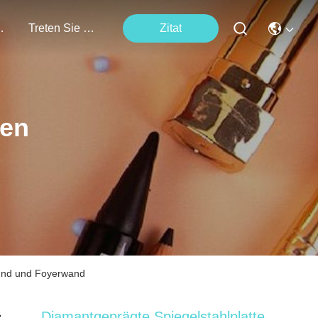
tungen
Treten Sie Mit Uns In Verbindung
Zitat
ten
grund und Foyerwand
Diamantgeprägte Spiegelstahlplatte,