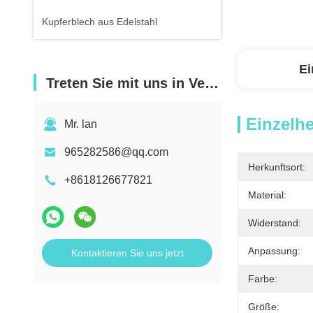
Kupferblech aus Edelstahl
Ei
Treten Sie mit uns in Verbindung
Einzelhe
Mr. lan
965282586@qq.com
Herkunftsort:
+8618126677821
Material:
Widerstand:
Anpassung:
Kontaktieren Sie uns jetzt
Farbe:
Größe: