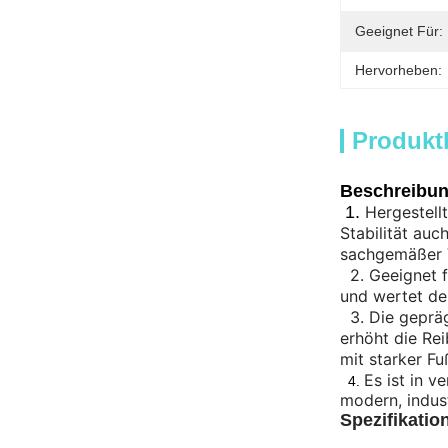
Geeignet Für:
Hervorheben:
Produkt
Beschreibu
1.
Hergestell
Stabilität au
sachgemäßer 
2.
Geeignet f
und wertet de
3.
Die gepräg
erhöht die Re
mit starker F
Es ist in v
4.
modern, indust
Spezifikatio