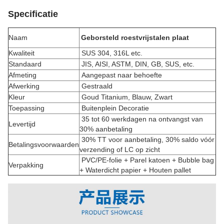
Specificatie
Naam
Geborsteld roestvrijstalen plaat
Kwaliteit
SUS 304, 316L etc.
Standaard
JIS, AISI, ASTM, DIN, GB, SUS, etc.
Afmeting
Aangepast naar behoefte
Afwerking
Gestraald
Kleur
Goud Titanium, Blauw, Zwart
Toepassing
Buitenplein Decoratie
35 tot 60 werkdagen na ontvangst van
Levertijd
30% aanbetaling
30% TT voor aanbetaling, 30% saldo vóór
Betalingsvoorwaarden
verzending of LC op zicht
PVC/PE-folie + Parel katoen + Bubble bag
Verpakking
+ Waterdicht papier + Houten pallet