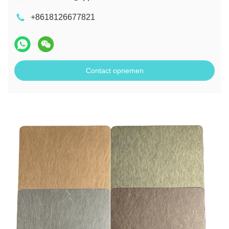
+8618126677821
Contact opnemen