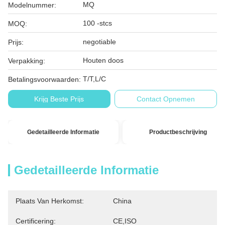
MQ
Modelnummer:
100 -stcs
MOQ:
negotiable
Prijs:
Houten doos
Verpakking:
T/T,L/C
Betalingsvoorwaarden:
Krijg Beste Prijs
Contact Opnemen
Gedetailleerde Informatie
Productbeschrijving
Gedetailleerde Informatie
Plaats Van Herkomst:
China
Certificering:
CE,ISO