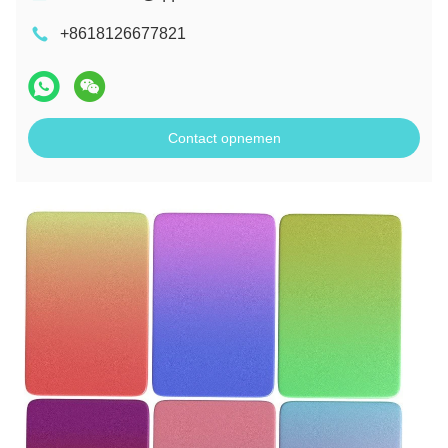
+8618126677821
Contact opnemen