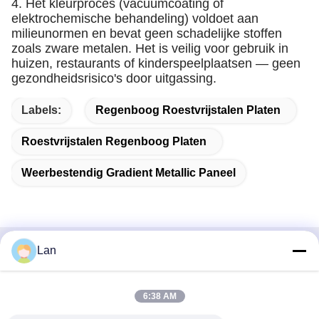
4. Het kleurproces (vacuümcoating of
elektrochemische behandeling) voldoet aan
milieunormen en bevat geen schadelijke stoffen
zoals zware metalen. Het is veilig voor gebruik in
huizen, restaurants of kinderspeelplaatsen — geen
gezondheidsrisico's door uitgassing.
Labels:
Regenboog Roestvrijstalen Platen
Roestvrijstalen Regenboog Platen
Weerbestendig Gradient Metallic Paneel
Lan
Snel contact
Adres
6:38 AM
Nr. 1, Gebouw 5, Liyuan Metal Distribution Center, Xinglong