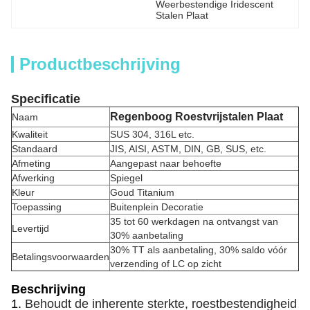
Weerbestendige Iridescent 
Stalen Plaat
Productbeschrijving
Specificatie
Regenboog Roestvrijstalen Plaat
Naam
Kwaliteit
SUS 304, 316L etc.
Standaard
JIS, AISI, ASTM, DIN, GB, SUS, etc.
Afmeting
Aangepast naar behoefte
Afwerking
Spiegel
Kleur
Goud Titanium
Toepassing
Buitenplein Decoratie
35 tot 60 werkdagen na ontvangst van
Levertijd
30% aanbetaling
30% TT als aanbetaling, 30% saldo vóór
Betalingsvoorwaarden
verzending of LC op zicht
Beschrijving
1.
Behoudt de inherente sterkte, roestbestendigheid