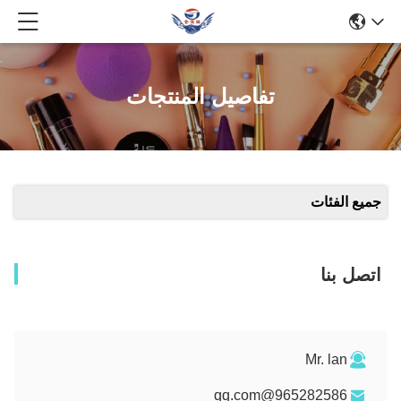
تفاصيل المنتجات
جميع الفئات
اتصل بنا
Mr. lan
965282586@qq.com