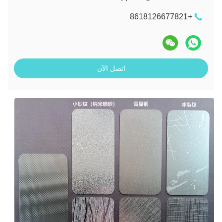
+8618126677821
اتصل الآن